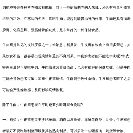
肉能够补充多种营养物质和能量，对于一些病后调养的人来说，还具有补血和修复
组织的功效。在寒冷的冬天，常吃牛肉，能起到暖胃滋补的作用。牛肉还具有滋养
脾胃、化痰息风、强筋健骨的功效，是非常好的一种保健食品。
牛皮癣是常见的皮肤疾病之一，难治愈，易复发。牛皮癣在饮食上有很多禁忌，如
果饮食不当，很容易出现病情加重的不良后果。牛皮癣患者能不能吃牛肉呢?牛皮
癣患者最好不要吃牛肉。牛肉虽然营养价值高，也具有很好的保健功效。但是牛肉
可能会导致患者过敏，加重牛皮癣病情。牛肉属于热性食物，牛皮癣患者吃了之后
可能会产生燥热感，从而影响病情恢复。
除了牛肉，牛皮癣患者在平时也要少吃哪些食物呢?
一、肉类：牛皮癣患者要少吃羊肉、狗肉以及鱼虾、海鲜等肉类，此外，牛皮癣患
者最好不要吃熟制猪蹄以及其他熟肉制品。可以多吃一些猪瘦肉、鸡蛋等食物。